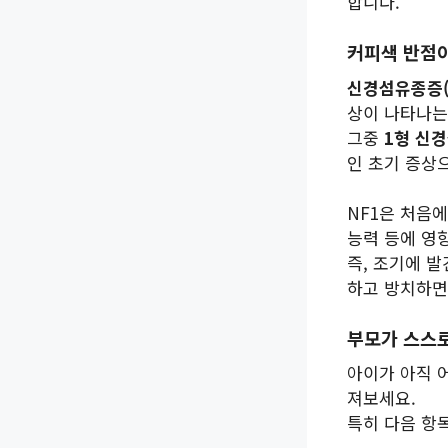
합니다.
커피색 반점
신경섬유종증(
상이 나타나
그중
1형 신경
인 초기 증상
NF1은 처음
능력 등에 영향
즉, 조기에 
하고 방치하면
부모가 스스로
아이가 아직 
져보세요.
특히 다음 항