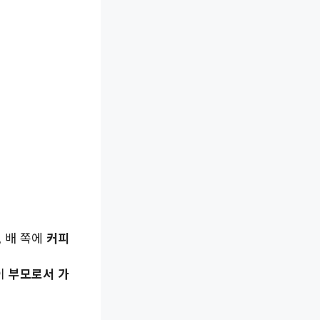
 배 쪽에
커피
이
부모로서 가