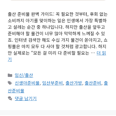
출산 준비물 완벽 가이드: 꼭 필요한 것부터, 후회 없는
소비까지 아기를 맞이하는 일은 인생에서 가장 특별하
고 설레는 순간 중 하나입니다. 하지만 출산을 앞두고
준비해야 할 물건이 너무 많아 막막하게 느껴질 수 있
죠. 인터넷 검색만 해도 수십 가지 물건이 쏟아지고, 쇼
핑몰은 마치 모두 다 사야 할 것처럼 광고합니다. 하지
만 실제로는 “모든 걸 미리 다 준비할 필요는 …
더 읽
기
카
임신/출산
테
태
신생아준비물
,
임산부준비
,
출산가방
,
출산준비
,
출
고
그
산준비물
리
댓글 남기기