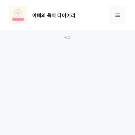
컨
텐
아빠의 육아 다이어리
메
츠
로
뉴
건
너
뛰
기