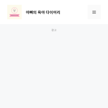
컨
텐
아빠의 육아 다이어리
메
츠
로
뉴
건
너
뛰
기