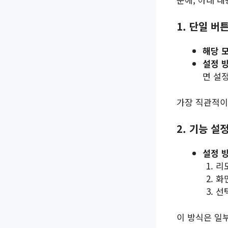
1. 단일 버
해당 
설정 
면 설
가장 직관적이
2. 기능 설
설정 
리
화
선
이 방식은 일