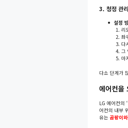
3. 청정 관
설정 
리
좌
다
그
마
다소 단계가 
에어컨을 
LG 에어컨의 
어컨의 내부 
유는
곰팡이와