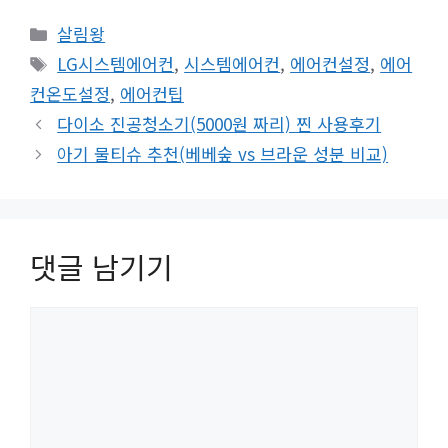
카
살림왕
테
태
LG시스템에어컨
,
시스템에어컨
,
에어컨설정
,
에어
고
그
컨온도설정
,
에어컨팁
리
다이소 진공청소기(5000원 짜리) 찐 사용후기
아기 물티슈 추천(베베숲 vs 브라운 성분 비교)
댓글 남기기
댓
글