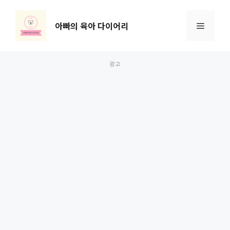
컨
텐
아빠의 육아 다이어리
메
츠
로
뉴
건
너
뛰
기