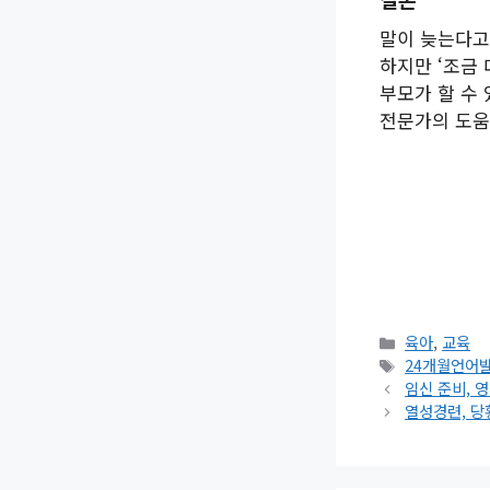
말이 늦는다고
하지만 ‘조금
부모가 할 수
전문가의 도움
카
육아
,
교육
테
태
24개월언어
고
그
임신 준비, 
리
열성경련, 당