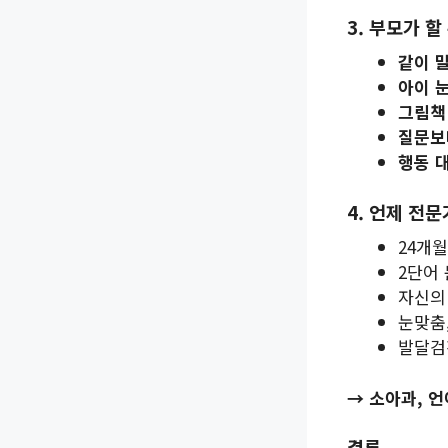
3. 부모가 할
같이 
아이 
그림책
질문보
행동 
4. 언제 전
24개월
2단어
자신의
눈맞춤
발달검
→ 소아과, 
결론