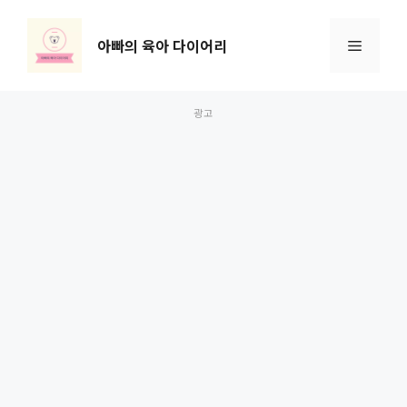
컨
텐
아빠의 육아 다이어리
메
츠
로
뉴
건
너
뛰
기