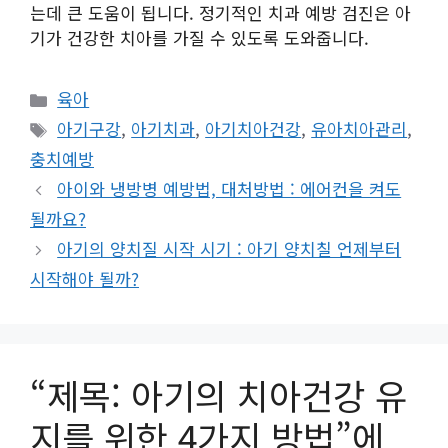
는데 큰 도움이 됩니다. 정기적인 치과 예방 검진은 아
기가 건강한 치아를 가질 수 있도록 도와줍니다.
카
육아
테
태
아기구강
,
아기치과
,
아기치아건강
,
유아치아관리
,
고
그
충치예방
리
아이와 냉방병 예방법, 대처방법 : 에어컨을 켜도
될까요?
아기의 양치질 시작 시기 : 아기 양치칠 언제부터
시작해야 될까?
“제목: 아기의 치아건강 유
지를 위한 4가지 방법”에