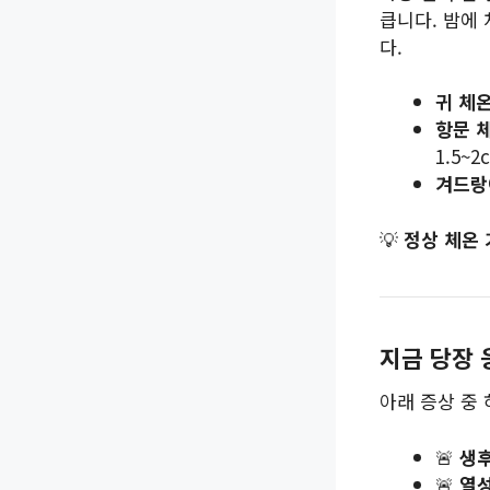
큽니다. 밤에
다.
귀 체
항문 
1.5~
겨드랑
💡
정상 체온
지금 당장 
아래 증상 중
🚨
생후
🚨
열성