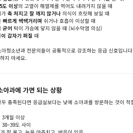
.5도 이상
의 고열이 해열제를 먹어도 내려가지 않을 때
이가
축 처지고 잘 깨지 않거나
의식이 흐릿해 보일 때
을
빠르게 쌕쌕거리며
쉬거나 호흡이 이상할 때
 굳어
턱이 가슴에 닿지 않을 때 (뇌수막염 의심)
이 갑자기 퍼질
때
소아청소년과 전문의들이 공통적으로 강조하는 응급 신호입니다.
하지 마세요.
소아과에 가면 되는 상황
모두 충족된다면 응급실보다는 낮에 소아과를 방문하는 것이 적
 3개월 이상
 38~39도 사이
가 잘 울고, 눈을 마주치고, 반응이 있음