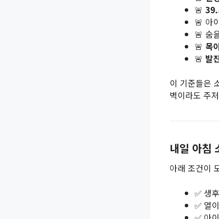
🚨
39
🚨 아
🚨 숨
🚨
목이
🚨
발진
이 기준들은 
벽이라도 주저
내일 아침 
아래 조건이 
✅ 생후
✅ 열이
✅ 아이