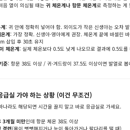
 처음 열이 의심될 때는
귀 체온계나 항문 체온계
로 측정하는 게
온계
: 귀 안에 정확히 넣어야 함. 외이도가 작은 신생아는 오차 
체온계
: 가장 정확. 신생아·영아에게 권장. 체온계 끝에 바셀린 
2cm 삽입 후 30초 유지
이 체온계
: 실제 체온보다 0.5도 낮게 나오므로 결과에 0.5도를
 기준
: 항문 38도 이상 / 귀·겨드랑이 37.5도 이상이면 발열로 봅
응급실 가야 하는 상황 (이건 무조건)
 하나라도 해당되면 시간을 끌지 말고 바로 응급실로 가세요.
 3개월 미만
인데 항문 체온 38도 이상
 경련
(몸이 뻣뻣해지거나 눈이 돌아가거나 팔다리를 떨 때)