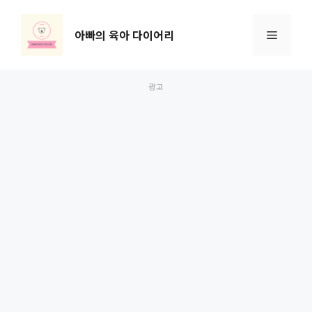
컨
텐
아빠의 육아 다이어리
메
츠
로
뉴
건
너
뛰
기