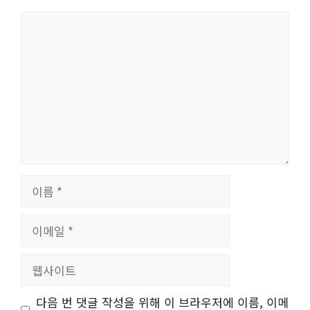
댓
글
이
름
이
메
일
웹
사
이
다음 번 댓글 작성을 위해 이 브라우저에 이름, 이메