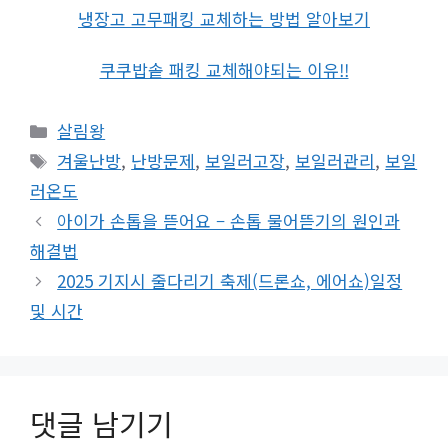
냉장고 고무패킹 교체하는 방법 알아보기
쿠쿠밥솥 패킹 교체해야되는 이유!!
카
살림왕
테
태
겨울난방
,
난방문제
,
보일러고장
,
보일러관리
,
보일
고
그
러온도
리
아이가 손톱을 뜯어요 – 손톱 물어뜯기의 원인과
해결법
2025 기지시 줄다리기 축제(드론쇼, 에어쇼)일정
및 시간
댓글 남기기