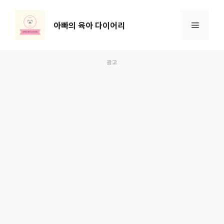
컨
텐
아빠의 육아 다이어리
메
츠
로
뉴
건
너
뛰
기