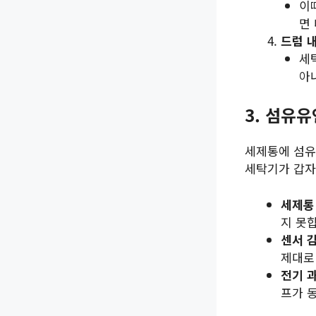
이
면
드럼 
세
아
3. 섬유
세제통에 섬유
세탁기가 갑
세제통
지 못
센서 
제대로
전기 
프가 