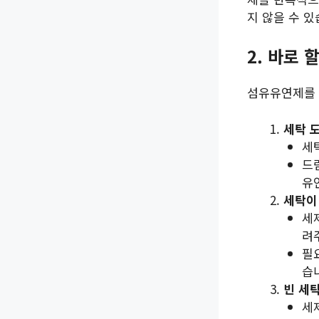
지 않을 수 있
2. 바로 
섬유유연제를 
세탁 
세
드
유
세탁이
세
려
필
습
빈 세
세