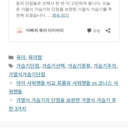
카
육아
,
육아템
테
태
가습기단점
,
가습기선택
,
가습기종류
,
가습기주의
,
고
그
가열식가습기단점
리
아이 샤워핸들 비교 프롬유 샤워핸들 vs 코니스 샤
워핸들
가열식 가습기의 단점을 보완한 가열식 가습기 추
천 3가지