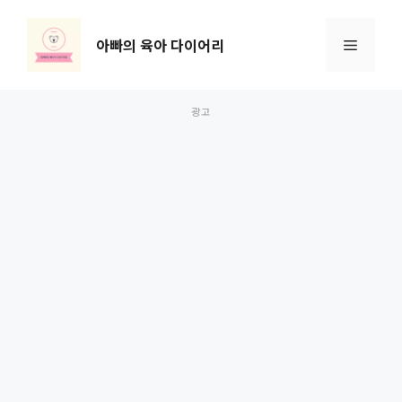
컨
텐
아빠의 육아 다이어리
메
츠
로
뉴
건
너
뛰
기