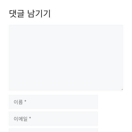
댓글 남기기
댓
글
이
름
이
메
일
웹