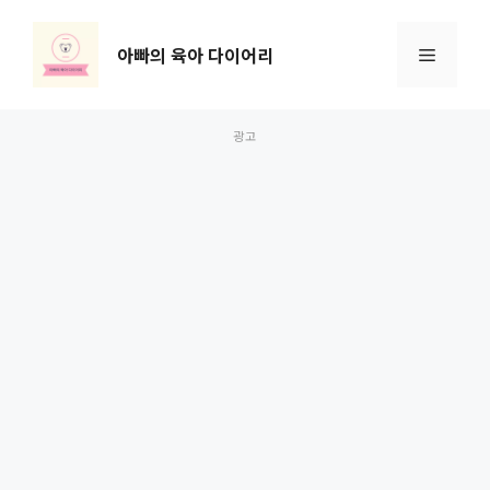
컨
텐
아빠의 육아 다이어리
메
츠
로
뉴
건
너
뛰
기