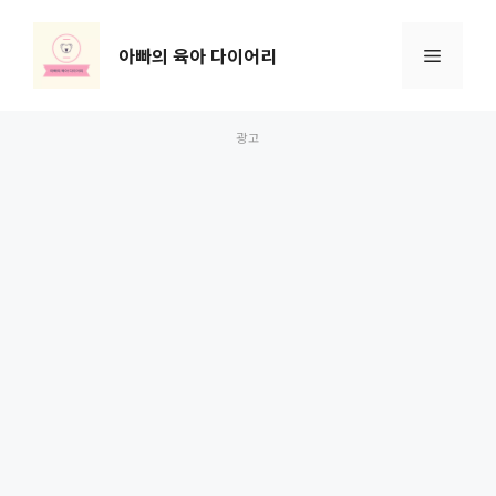
컨
텐
아빠의 육아 다이어리
메
츠
로
뉴
건
너
뛰
기